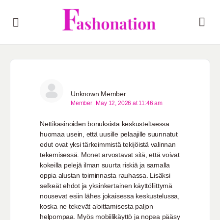
Unknown Member
Member
May 12, 2026 at 11:46 am
Nettikasinoiden bonuksista keskusteltaessa
huomaa usein, että uusille pelaajille suunnatut
edut ovat yksi tärkeimmistä tekijöistä valinnan
tekemisessä. Monet arvostavat sitä, että voivat
kokeilla pelejä ilman suurta riskiä ja samalla
oppia alustan toiminnasta rauhassa. Lisäksi
selkeät ehdot ja yksinkertainen käyttöliittymä
nousevat esiin lähes jokaisessa keskustelussa,
koska ne tekevät aloittamisesta paljon
helpompaa. Myös mobiilikäyttö ja nopea pääsy