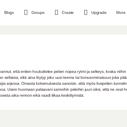
Blogs
Groups
Create
Upgrade
More
huomannut, että eniten houkuttelee pelien nopea rytmi ja selkeys, koska nii
van sellaisia, että aina löytyy joku uusi teema tai bonusominaisuus joka pitä
ajia arjessa. Omasta kokemuksesta sanoisin, että myös livepelien tunnel
noa. Usein huomaan palaavani samoihin peleihin juuri siksi, että ne ovat he
sesta aika rennon eikä vaadi liikaa keskittymistä.