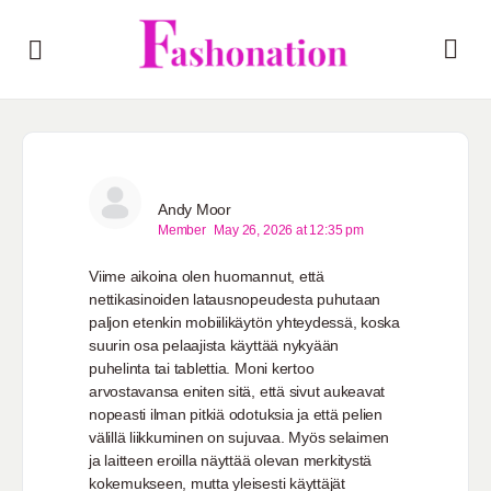
Andy Moor
Member
May 26, 2026 at 12:35 pm
Viime aikoina olen huomannut, että
nettikasinoiden latausnopeudesta puhutaan
paljon etenkin mobiilikäytön yhteydessä, koska
suurin osa pelaajista käyttää nykyään
puhelinta tai tablettia. Moni kertoo
arvostavansa eniten sitä, että sivut aukeavat
nopeasti ilman pitkiä odotuksia ja että pelien
välillä liikkuminen on sujuvaa. Myös selaimen
ja laitteen eroilla näyttää olevan merkitystä
kokemukseen, mutta yleisesti käyttäjät